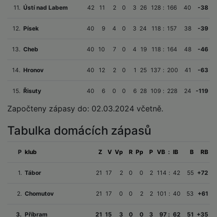
11.
Ústí nad Labem
42
11
2
0
3
26
128
:
166
40
-38
12.
Písek
40
9
4
0
3
24
118
:
157
38
-39
13.
Cheb
40
10
7
0
4
19
118
:
164
48
-46
14.
Hronov
40
12
2
0
1
25
137
:
200
41
-63
15.
Řisuty
40
6
0
0
6
28
109
:
228
24
-119
Započteny zápasy do: 02.03.2024 včetně.
Tabulka domácích zápasů
P
klub
Z
V
Vp
R
Pp
P
VB
:
IB
B
RB
1.
Tábor
21
17
2
0
0
2
114
:
42
55
+72
2.
Chomutov
21
17
0
0
2
2
101
:
40
53
+61
3.
Příbram
21
15
3
0
0
3
97
:
62
51
+35