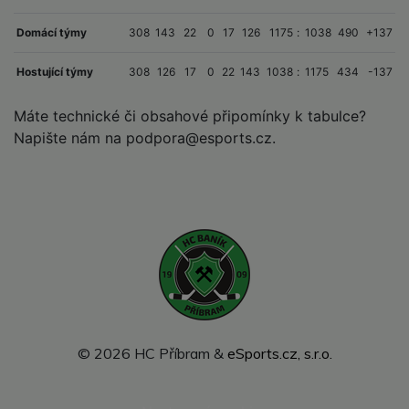
Domácí týmy
308
143
22
0
17
126
1175
:
1038
490
+137
Hostující týmy
308
126
17
0
22
143
1038
:
1175
434
-137
Máte technické či obsahové připomínky k tabulce?
Napište nám na podpora
@esports.cz.
© 2026 HC Příbram &
eSports.cz, s.r.o.