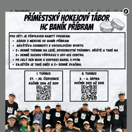
4.
Vrchlabí
21
12
0
0
1
8
80
:
49
37
+31
5.
Děčín
21
13
1
0
0
7
90
:
68
41
+22
6.
Kobra Praha
20
10
2
0
0
8
95
:
76
34
+19
7.
Letňany
21
10
3
0
0
8
84
:
66
36
+18
8.
Benátky n/J
20
9
0
0
0
11
71
:
59
27
+12
9.
Cheb
20
8
4
0
2
6
66
:
63
34
+3
10.
Kralupy n/V
20
6
2
0
3
9
65
:
69
25
-4
11.
Most
21
8
1
0
1
11
77
:
83
27
-6
12.
Písek
20
5
2
0
3
10
62
:
74
22
-12
13.
Ústí nad Labem
21
4
2
0
2
13
60
:
75
18
-15