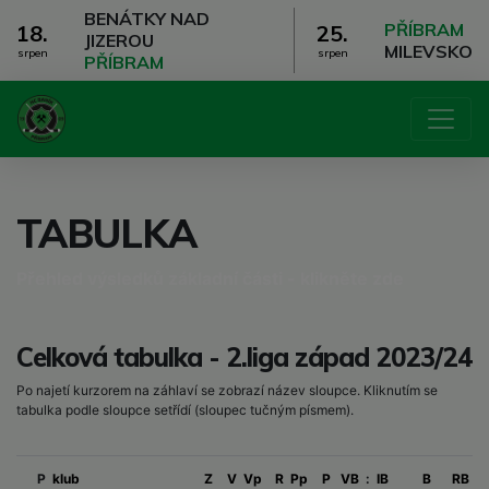
BENÁTKY NAD
PŘÍBRAM
18.
25.
JIZEROU
MILEVSKO
srpen
srpen
PŘÍBRAM
TABULKA
Přehled výsledků základní části - klikněte zde
Celková tabulka - 2.liga západ 2023/24
Po najetí kurzorem na záhlaví se zobrazí název sloupce. Kliknutím se
tabulka podle sloupce setřídí (sloupec tučným písmem).
P
klub
Z
V
Vp
R
Pp
P
VB
:
IB
B
RB