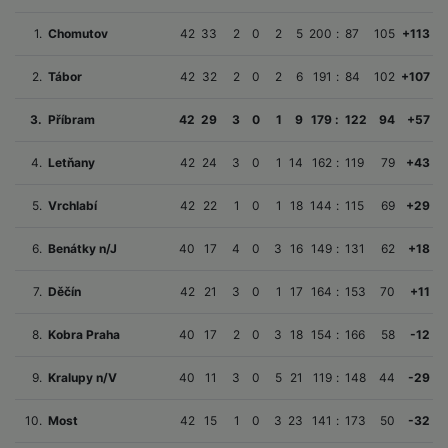
1.
Chomutov
42
33
2
0
2
5
200
:
87
105
+113
2.
Tábor
42
32
2
0
2
6
191
:
84
102
+107
3.
Příbram
42
29
3
0
1
9
179
:
122
94
+57
4.
Letňany
42
24
3
0
1
14
162
:
119
79
+43
5.
Vrchlabí
42
22
1
0
1
18
144
:
115
69
+29
6.
Benátky n/J
40
17
4
0
3
16
149
:
131
62
+18
7.
Děčín
42
21
3
0
1
17
164
:
153
70
+11
8.
Kobra Praha
40
17
2
0
3
18
154
:
166
58
-12
9.
Kralupy n/V
40
11
3
0
5
21
119
:
148
44
-29
10.
Most
42
15
1
0
3
23
141
:
173
50
-32