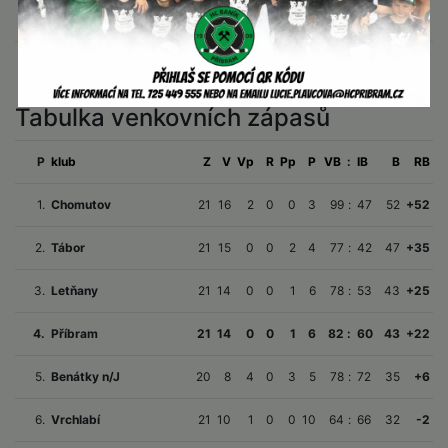
14.
Hronov
20
7
0
0
0
13
58
:
89
21
-31
15.
Řisuty
20
2
0
0
3
15
55
:
123
9
-68
Tabulka venkovních zápasů
P
klub
Z
V
Vp
R
Pp
P
VB
:
IB
B
RB
1.
Chomutov
21
16
2
0
0
3
99
:
47
52
+52
2.
Tábor
21
15
0
0
2
4
77
:
42
47
+35
3.
Letňany
21
14
0
0
1
6
78
:
53
43
+25
4.
Příbram
21
14
0
0
1
6
82
:
60
43
+22
5.
Benátky n/J
20
8
4
0
3
5
78
:
72
35
+6
6.
Vrchlabí
21
10
1
0
0
10
64
:
66
32
-2