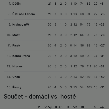
7.
Děčín
21
8
2
0
1
10
74
:
85
29
-11
8.
Ústí nad Labem
21
7
0
0
1
13
68
:
91
22
-23
9.
Kralupy n/V
20
5
1
0
2
12
54
:
79
19
-25
10.
Most
21
7
0
0
2
12
64
:
90
23
-26
11.
Písek
20
4
2
0
0
14
56
:
83
16
-27
12.
Kobra Praha
20
7
0
0
3
10
59
:
90
24
-31
13.
Hronov
20
5
2
0
1
12
79
:
111
20
-32
14.
Cheb
20
2
3
0
2
13
52
:
101
14
-49
15.
Řisuty
20
4
0
0
3
13
54
:
105
15
-51
Součet - domácí vs. hosté
Z
V
Vp
R
Pp
P
VB
:
IB
B
+/-