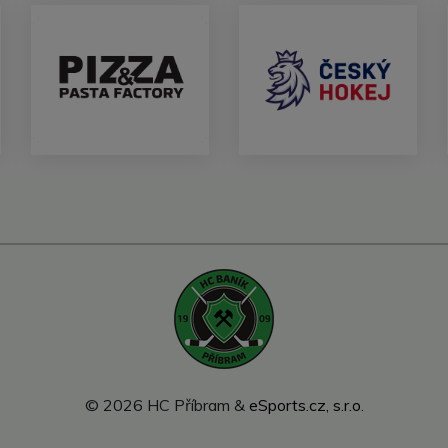
© 2026 HC Příbram &
eSports.cz, s.r.o.