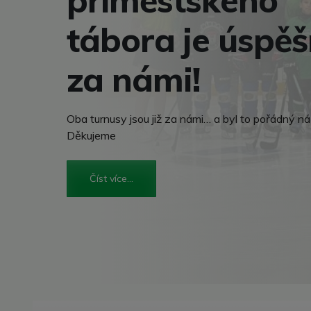
příměstského
tábora je úspě
za námi!
Oba turnusy jsou již za námi… a byl to pořádný ná
Děkujeme
Číst více...