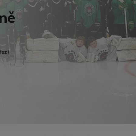
šně
řez !