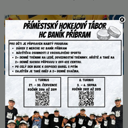
AKTUALITY
4. srpna 2026
Extraliga na našem příměstském
táboře!
videohovor s extraligovým brankářem Pavlem
Čajanem....