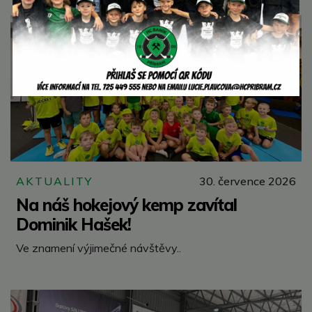
AKTUALITY
30. července 2026
Na náš hokejový kemp zavítal
Dominik Hašek!
Ve znamení výjimečné návštěvy..