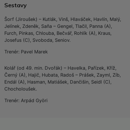
Sestavy
Šorf (Jiroušek) – Kutlák, Vinš, Hlaváček, Havlín, Malý,
Jelínek, Zdeněk, Saňa – Gengel, Tlačil, Panna (A),
Furch, Pinkas, Chlouba, Bečvář, Rohlík (A), Kraus,
Josefus (C), Svoboda, Seniov.
Trenér: Pavel Marek
Kolář (od 49. min. Dvořák) – Havelka, Pařízek, Kříž,
Černý (A), Hajič, Hubata, Radoš – Prášek, Zayml, Zíb,
Endál (A), Hasman, Matiášek, Dančišin, Seidl (C),
Chocholoušek.
Trenér: Arpád Györi