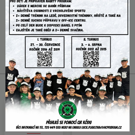
65
kg
L
hůl
Partneři