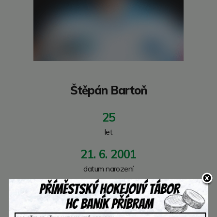
Štěpán Bartoň
25
let
21. 6. 2001
datum narození­
182
cm