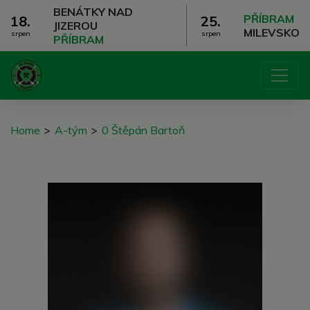
BENÁTKY NAD
PŘÍBRAM
18.
25.
JIZEROU
MILEVSKO
srpen
srpen
PŘÍBRAM
Home
>
A-tým
>
0 Štěpán Bartoň