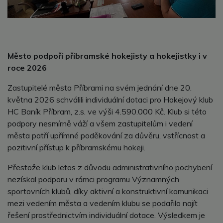
Město podpoří příbramské hokejisty a hokejistky i v
roce 2026
Zastupitelé města Příbrami na svém jednání dne 20.
května 2026 schválili individuální dotaci pro Hokejový klub
HC Baník Příbram, z.s. ve výši 4.590.000 Kč. Klub si této
podpory nesmírně váží a všem zastupitelům i vedení
města patří upřímné poděkování za důvěru, vstřícnost a
pozitivní přístup k příbramskému hokeji.
Přestože klub letos z důvodu administrativního pochybení
nezískal podporu v rámci programu Významných
sportovních klubů, díky aktivní a konstruktivní komunikaci
mezi vedením města a vedením klubu se podařilo najít
řešení prostřednictvím individuální dotace. Výsledkem je