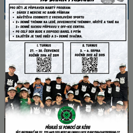
AKTUALITY
4. srpna 2026
Extraliga na našem příměstském
táboře!
videohovor s extraligovým brankářem Pavlem
Čajanem....