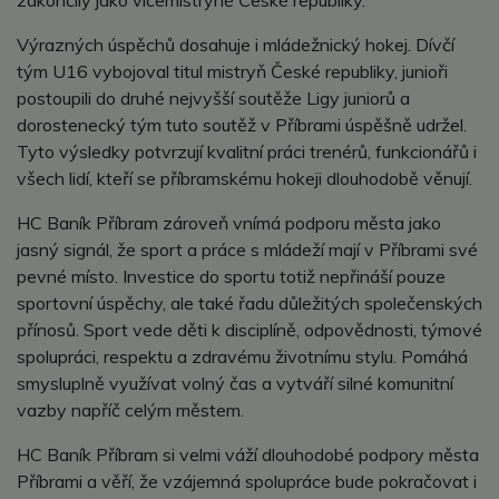
zakončily jako vicemistryně České republiky.
Výrazných úspěchů dosahuje i mládežnický hokej. Dívčí
tým U16 vybojoval titul mistryň České republiky, junioři
postoupili do druhé nejvyšší soutěže Ligy juniorů a
dorostenecký tým tuto soutěž v Příbrami úspěšně udržel.
Tyto výsledky potvrzují kvalitní práci trenérů, funkcionářů i
všech lidí, kteří se příbramskému hokeji dlouhodobě věnují.
HC Baník Příbram zároveň vnímá podporu města jako
jasný signál, že sport a práce s mládeží mají v Příbrami své
pevné místo. Investice do sportu totiž nepřináší pouze
sportovní úspěchy, ale také řadu důležitých společenských
přínosů. Sport vede děti k disciplíně, odpovědnosti, týmové
spolupráci, respektu a zdravému životnímu stylu. Pomáhá
smysluplně využívat volný čas a vytváří silné komunitní
vazby napříč celým městem.
HC Baník Příbram si velmi váží dlouhodobé podpory města
Příbrami a věří, že vzájemná spolupráce bude pokračovat i