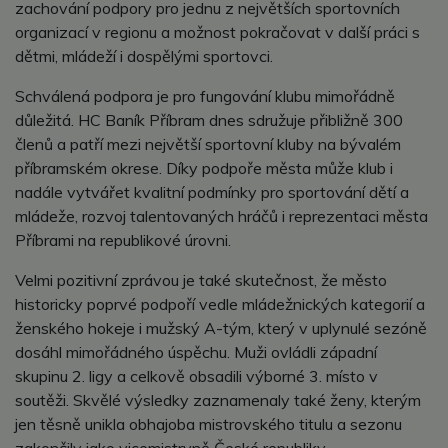
zachování podpory pro jednu z největších sportovních
organizací v regionu a možnost pokračovat v další práci s
dětmi, mládeží i dospělými sportovci.
Schválená podpora je pro fungování klubu mimořádně
důležitá. HC Baník Příbram dnes sdružuje přibližně 300
členů a patří mezi největší sportovní kluby na bývalém
příbramském okrese. Díky podpoře města může klub i
nadále vytvářet kvalitní podmínky pro sportování dětí a
mládeže, rozvoj talentovaných hráčů i reprezentaci města
Příbrami na republikové úrovni.
Velmi pozitivní zprávou je také skutečnost, že město
historicky poprvé podpoří vedle mládežnických kategorií a
ženského hokeje i mužský A-tým, který v uplynulé sezóně
dosáhl mimořádného úspěchu. Muži ovládli západní
skupinu 2. ligy a celkově obsadili výborné 3. místo v
soutěži. Skvělé výsledky zaznamenaly také ženy, kterým
jen těsně unikla obhajoba mistrovského titulu a sezonu