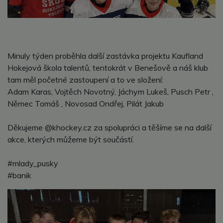
Minuly týden proběhla další zastávka projektu Kaufland
Hokejová škola talentů, tentokrát v Benešově a náš klub
tam měl početné zastoupení a to ve složení:
Adam Karas, Vojtěch Novotný, Jáchym Lukeš, Pusch Petr ,
Němec Tomáš , Novosad Ondřej, Pilát Jakub
Děkujeme @khockey.cz za spolupráci a těšíme se na další
akce, kterých můžeme být součástí.
#mlady_pusky
#banik