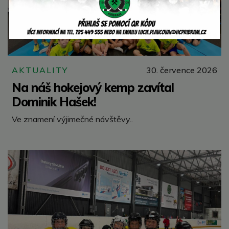
AKTUALITY
30. července 2026
Na náš hokejový kemp zavítal
Dominik Hašek!
Ve znamení výjimečné návštěvy..