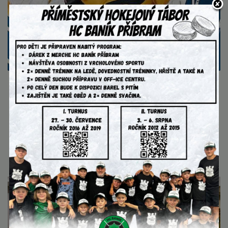
AKTUALITY
4. srpna 2026
Extraliga na našem příměstském
táboře!
videohovor s extraligovým brankářem Pavlem
Čajanem....