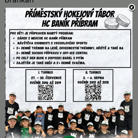
#
– číslo dresu
Záp
– počet zápasů, v nichž hráč nastoupil
Min
– počet odchytaných minut
Stř
– počet střel vyslaných na brankáře
Ink
– počet inkasovaných branek
Zás
– počet zásahů
Prů
– průměr inkasovaných branek na zápas
Úsp
– úspěšnost zásahů
SO
– shut-outy, vychytané nuly
A
– asistence
TM
– trestné minuty
Hráči v poli
#
– číslo dresu
Z
– počet zápasů, v nichž hráč nastoupil
P
– post (obránce nebo útočník)
Z
– počet zápasů, v nichž hráč nastoupil
G, A, B
– góly, asistence, body