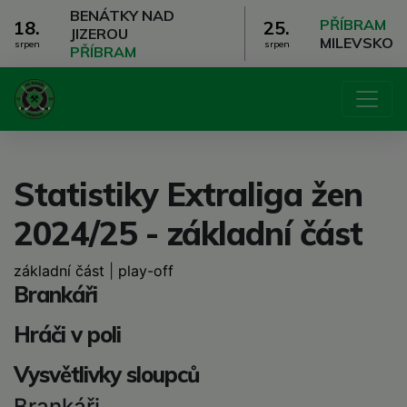
BENÁTKY NAD
PŘÍBRAM
18.
25.
JIZEROU
MILEVSKO
srpen
srpen
PŘÍBRAM
Statistiky Extraliga žen
2024/25 - základní část
základní část
|
play-off
Brankáři
Hráči v poli
Vysvětlivky sloupců
Brankáři