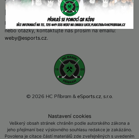
Kontakt
Pokud budete mít ke statistikám jakékoliv připomínky
nebo otázky, kontaktujte nás prosím na emailu:
weby@esports.cz
.
© 2026 HC Příbram &
eSports.cz, s.r.o.
Nastavení cookies
Veškerý obsah stránek chráněn podle autorského zákona a
jeho přejímaní bez výslovného souhlasu redakce je zakázáno.
Povolena je citace částí materiálů zde zveřejněných s uvedením