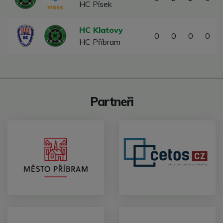
HC Písek
HC Klatovy
0
0
0
0
HC Příbram
Partneři