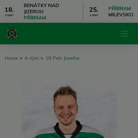
BENÁTKY NAD
PŘÍBRAM
18.
25.
JIZEROU
MILEVSKO
srpen
srpen
PŘÍBRAM
Home
>
A-tým
>
19 Petr Josefus