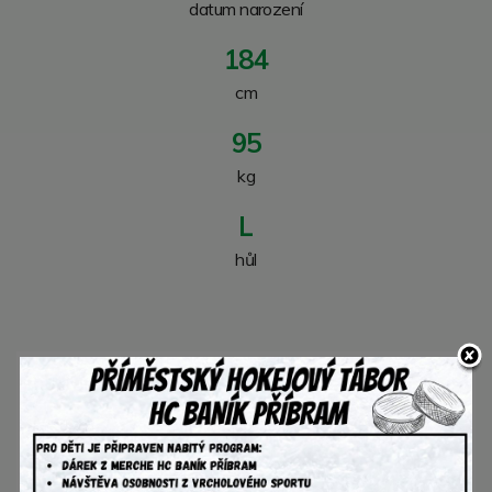
datum narození­
184
cm
95
kg
L
hůl
Statistiky v sezóně
40
19
43
62
22
0
zápasů
góly
asistence
body
trestné minuty
+/-