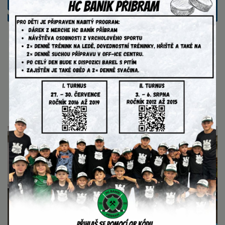
AKTUALITY
4. srpna 2026
Extraliga na našem příměstském
táboře!
videohovor s extraligovým brankářem Pavlem
Čajanem....