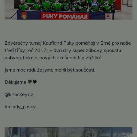
Závěrečný turnaj Kaufland Puky pomáhají v Brně pro naše
třetí třídy(roč.2017) = dva dny super zábavy, spoustu
pohybu, hokeje, nových zkušeností a zážitků.
Jsme moc rádi, že jsme mohli být součástí.
Děkujeme 💚🖤
@khockey.cz
#mlady_pusky