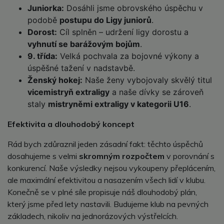
Juniorka:
Dosáhli jsme obrovského úspěchu v
podobě
postupu do Ligy juniorů
.
Dorost:
Cíl splněn – udržení ligy dorostu a
vyhnutí se barážovým bojům
.
9. třída:
Velká pochvala za bojovné výkony a
úspěšné tažení v nadstavbě.
Ženský hokej:
Naše ženy vybojovaly skvělý titul
vicemistryň extraligy
a naše dívky se zároveň
staly
mistryněmi extraligy v kategorii U16
.
Efektivita a dlouhodobý koncept
Rád bych zdůraznil jeden zásadní fakt: těchto úspěchů
dosahujeme s velmi
skromným rozpočtem
v porovnání s
konkurencí. Naše výsledky nejsou vykoupeny přeplácením,
ale maximální efektivitou a nasazením všech lidí v klubu.
Konečně se v plné síle propisuje náš dlouhodobý plán,
který jsme před lety nastavili. Budujeme klub na pevných
základech, nikoliv na jednorázových výstřelcích.