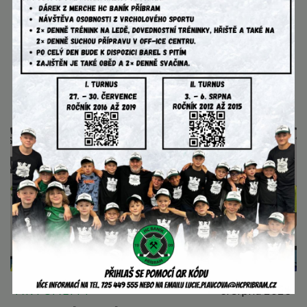
AKTUALITY
8. srpna 2026
Druhý turnus našeho příměstského
tábora je úspěšně za námi!
Oba turnusy jsou již za námi… a byl to pořádný nářez !
Děkujeme
AKTUALITY
6. srpna 2026