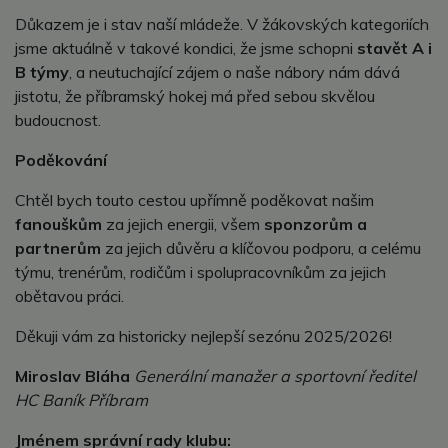
Důkazem je i stav naší mládeže. V žákovských kategoriích
jsme aktuálně v takové kondici, že jsme schopni
stavět A i
B týmy
, a neutuchající zájem o naše nábory nám dává
jistotu, že příbramský hokej má před sebou skvělou
budoucnost.
Poděkování
Chtěl bych touto cestou upřímně poděkovat našim
fanouškům
za jejich energii, všem
sponzorům a
partnerům
za jejich důvěru a klíčovou podporu, a celému
týmu, trenérům, rodičům i spolupracovníkům za jejich
obětavou práci.
Děkuji vám za historicky nejlepší sezónu 2025/2026!
Miroslav Bláha
Generální manažer a sportovní ředitel
HC Baník Příbram
Jménem správní rady klubu: